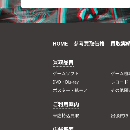
HOME
参考買取価格
買取実
買取品目
ゲームソフト
ゲーム機
DVD・Blu-ray
レコード
ポスター・紙モノ
その他関
ご利用案内
来店持込買取
出張買取
店舗概要