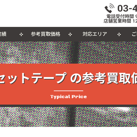
03-
電話受付時間 9:
店舗営業時間 12
実績
参考買取価格
対応エリア
ご
いて
体
出張買取について
おもちゃ
おしらせ
L
個
カセットテープ
パ
セットテープ の参考買取
品
Typical Price