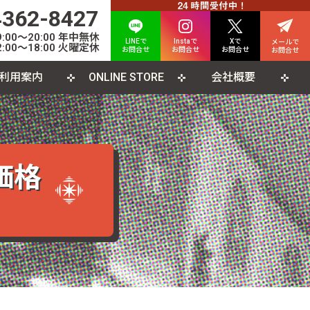
4362-8427
00〜20:00 年中無休
LINEで
Instaで
Xで
メールで
:00〜18:00 火曜定休
お問合せ
お問合せ
お問合せ
お問合せ
利用案内
ONLINE STORE
会社概要
INE査定について
人情報保護方針
カード
よくある質問
利用規約
CD
ソコンソフト
書籍・雑誌
価格