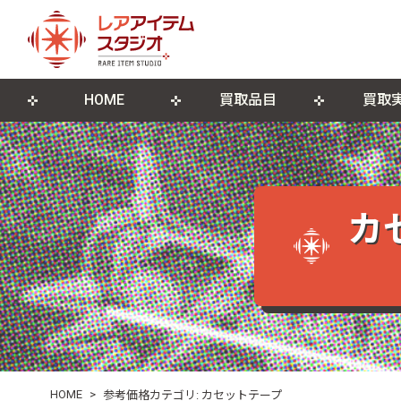
HOME
買取品目
買取
来店買取について
ゲームソフト
店舗概要
宅配買取につ
ゲーム機本
ブログ
古物営業法に基づく表記
遺品整理・生前整理
DVD・Blu-ray
レコード
カ
ポスター・紙モノ
その他関連
HOME
>
参考価格カテゴリ:
カセットテープ