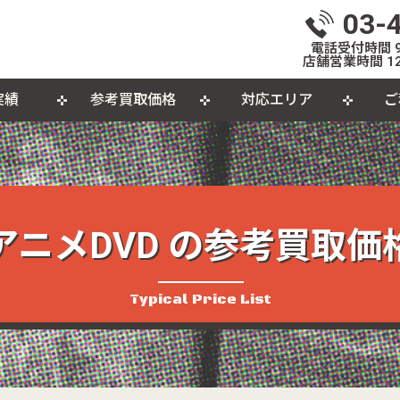
03-
電話受付時間 9:
店舗営業時間 12
実績
参考買取価格
対応エリア
ご
いて
体
出張買取について
おもちゃ
おしらせ
L
個
カセットテープ
パ
品
アニメDVD の参考買取価
Typical Price List