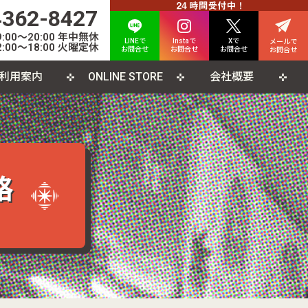
4362-8427
00〜20:00 年中無休
LINEで
Instaで
Xで
メールで
:00〜18:00 火曜定休
お問合せ
お問合せ
お問合せ
お問合せ
利用案内
ONLINE STORE
会社概要
INE査定について
人情報保護方針
カード
よくある質問
利用規約
CD
ソコンソフト
書籍・雑誌
格