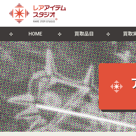
HOME
買取品目
買取
来店買取について
ゲームソフト
店舗概要
宅配買取につ
ゲーム機本
ブログ
古物営業法に基づく表記
遺品整理・生前整理
DVD・Blu-ray
レコード
ポスター・紙モノ
その他関連