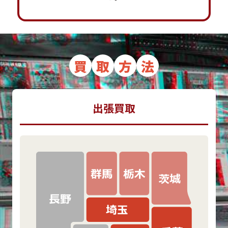
買
取
方
法
出張買取