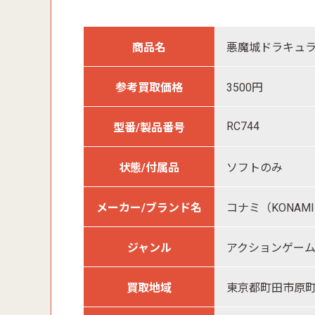
商品名
悪魔城ドラキュ
参考買取価格
3500円
RC744
型番/製品番号
状態/付属品
ソフトのみ
メーカー/ブランド名
コナミ（KONAM
ジャンル
アクションゲーム
買取地域
東京都町田市原