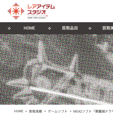
HOME
買取品目
買取
来店買取について
ゲームソフト
店舗概要
宅配買取につ
ゲーム機本
ブログ
古物営業法に基づく表記
遺品整理・生前整理
DVD・Blu-ray
レコード
ポスター・紙モノ
その他関連
HOME
>
>
>
買取実績
ゲームソフト
MSX2ソフト『悪魔城ド