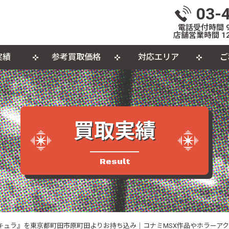
03-
電話受付時間 9:
店舗営業時間 12
実績
参考買取価格
対応エリア
ご
いて
体
出張買取について
おもちゃ
おしらせ
L
個
カセットテープ
パ
買取実績
品
Result
ラキュラ』を東京都町田市原町田よりお持ち込み｜コナミMSX作品やホラーア