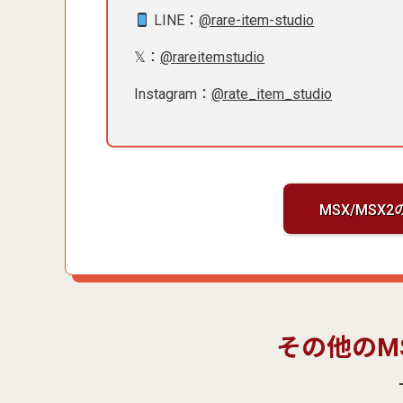
LINE：
@rare-item-studio
𝕏：
@rareitemstudio
Instagram：
@rate_item_studio
MSX/MS
その他のMS