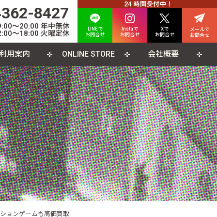
4362-8427
00〜20:00 年中無休
LINEで
Instaで
Xで
メールで
:00〜18:00 火曜定休
お問合せ
お問合せ
お問合せ
お問合せ
利用案内
ONLINE STORE
会社概要
INE査定について
人情報保護方針
カード
よくある質問
利用規約
CD
ソコンソフト
書籍・雑誌
クションゲームも高価買取