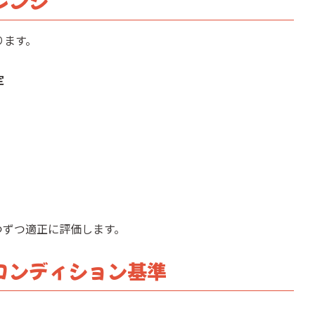
ります。
定
つずつ適正に評価します。
のコンディション基準