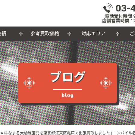
03-
電話受付時間 9:
店舗営業時間 12
実績
参考買取価格
対応エリア
ご
いて
体
出張買取について
おもちゃ
おしらせ
L
個
カセットテープ
パ
ブログ
品
blog
A はなまる大幼稚園児を東京都江東区亀戸で出張買取しました | コンパイル名