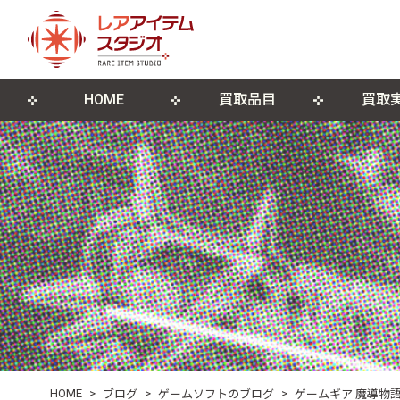
HOME
買取品目
買取
来店買取について
ゲームソフト
店舗概要
宅配買取につ
ゲーム機本
ブログ
古物営業法に基づく表記
遺品整理・生前整理
DVD・Blu-ray
レコード
ポスター・紙モノ
その他関連
HOME
>
>
>
ブログ
ゲームソフトのブログ
ゲームギア 魔導物語