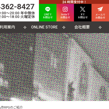
4362-8427
00〜20:00 年中無休
LINEで
Instaで
Xで
メールで
:00〜18:00 火曜定休
お問合せ
お問合せ
お問合せ
お問合せ
利用案内
ONLINE STORE
会社概要
INE査定について
人情報保護方針
カード
よくある質問
利用規約
CD
ソコンソフト
書籍・雑誌
作RPGのご紹介