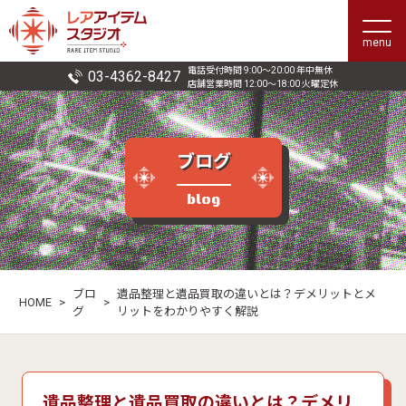
menu
電話受付時間 9:00〜20:00 年中無休
03-4362-8427
店舗営業時間 12:00〜18:00 火曜定休
ブログ
blog
ブロ
遺品整理と遺品買取の違いとは？デメリットとメ
HOME
>
>
グ
リットをわかりやすく解説
遺品整理と遺品買取の違いとは？デメリ