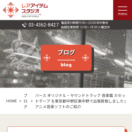
menu
電話受付時間 9:00〜20:00 年中無休
03-4362-8427
店舗営業時間 12:00〜18:00 火曜定休
ブログ
blog
ブ
バース オリジナル・サウンドトラック 音楽篇 カセッ
HOME
>
>
ロ
トテープ を東京都中野区東中野で出張買取しました |
グ
アニメ音楽ソフトのご紹介