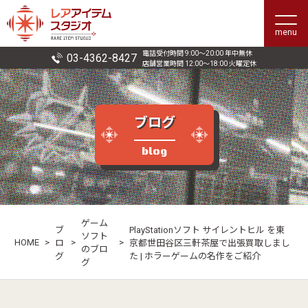
menu
電話受付時間 9:00〜20:00 年中無休
03-4362-8427
店舗営業時間 12:00〜18:00 火曜定休
ブログ
blog
ゲーム
ブ
PlayStationソフト サイレントヒル を東
ソフト
HOME
>
>
>
ロ
京都世田谷区三軒茶屋で出張買取しまし
のブロ
グ
た | ホラーゲームの名作をご紹介
グ